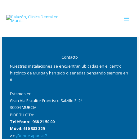
Ir
al
contenido
Contacto
Nuestras instalaciones se encuentran ubicadas en el centro
histórico de Murcia y han sido diseñadas pensando siempre en
ti.
Estamos en:
Gran Vía Escultor Francisco Salzillo 3, 2º
30004 MURCIA
PIDE TU CITA:
Teléfono: 968 21 50 00
Móvil: 610 383 329
>>
¿Donde aparcar?