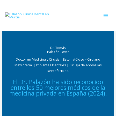
Ir
al
contenido
Dr. Tomás
Palazón Tovar
Doctor en Medicina y Cirugía | Estomatólogo – Cirujano
Maxilofacial | Implantes Dentales | Cirugía de Anomalías
Dentofaciales.
El Dr. Palazón ha sido reconocido
entre los 50 mejores médicos de la
medicina privada en España (2024).