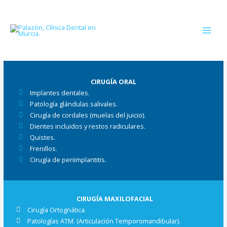
Ir
al
contenido
CIRUGÍA ORAL
Implantes dentales.
Patología glándulas salivales.
Cirugía de cordales (muelas del juicio).
Dientes incluidos y restos radiculares.
Quistes.
Frenillos.
Cirugía de periimplantitis.
CIRUGÍA MAXILOFACIAL
Cirugía Ortognática.
Patologías ATM. (Articulación Temporomandibular).