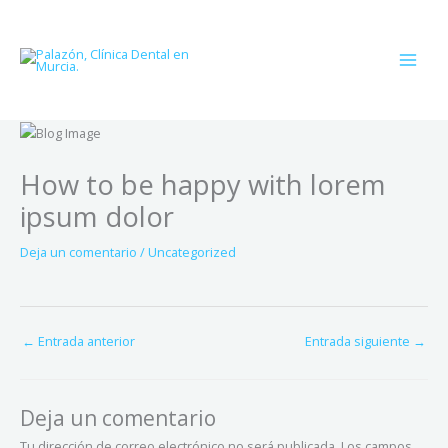
Ir
al
contenido
How to be happy with lorem
ipsum dolor
Deja un comentario
/
Uncategorized
←
Entrada anterior
Entrada siguiente
→
Deja un comentario
Tu dirección de correo electrónico no será publicada.
Los campos