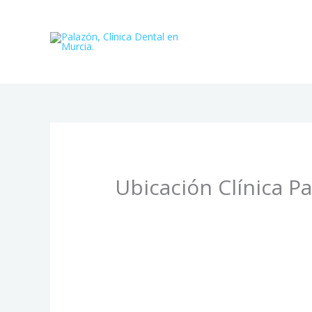
Ir
al
contenido
Ubicación Clínica P